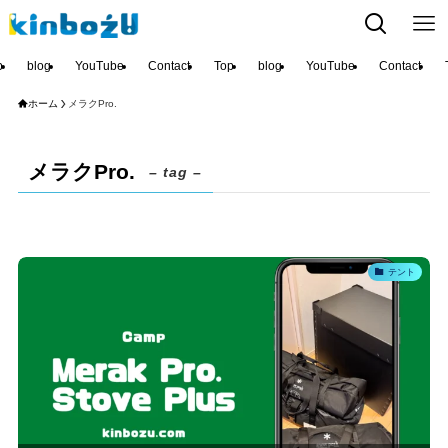
p
blog
YouTube
Contact
Top
blog
YouTube
Contact
ホーム
メラクPro.
メラクPro.
– tag –
テント