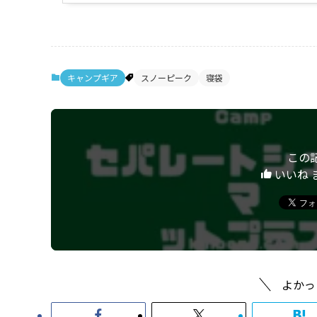
キャンプギア
スノーピーク
寝袋
この
いいね 
よかっ