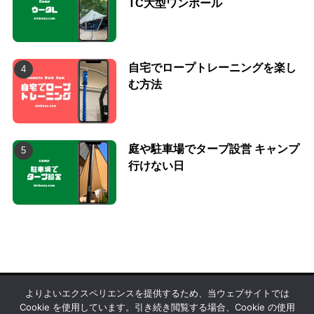
TC大型ワンポール
自宅でロープトレーニングを楽し
む方法
庭や駐車場でタープ設営 キャンプ
行けない日
よりよいエクスペリエンスを提供するため、当ウェブサイトでは
Cookie を使用しています。引き続き閲覧する場合、Cookie の使用
©
kinbozu Inc.